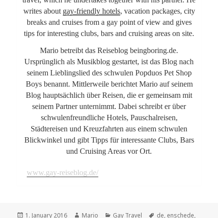
writes about
gay-friendly hotels
, vacation packages, city
breaks and cruises from a gay point of view and gives
tips for interesting clubs, bars and cruising areas on site.
Mario betreibt das Reiseblog beingboring.de.
Ursprünglich als Musikblog gestartet, ist das Blog nach
seinem Lieblingslied des schwulen Popduos Pet Shop
Boys benannt. Mittlerweile berichtet Mario auf seinem
Blog hauptsächlich über Reisen, die er gemeinsam mit
seinem Partner unternimmt. Dabei schreibt er über
schwulenfreundliche Hotels, Pauschalreisen,
Städtereisen und Kreuzfahrten aus einem schwulen
Blickwinkel und gibt Tipps für interessante Clubs, Bars
und Cruising Areas vor Ort.
www.gay-reiseblog.de/
Posted
1. January 2016
Author
Mario
Categories
Gay Travel
Tags
de
,
enschede
,