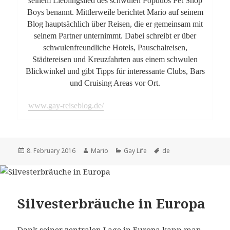
seinem Lieblingslied des schwulen Popduos Pet Shop
Boys benannt. Mittlerweile berichtet Mario auf seinem
Blog hauptsächlich über Reisen, die er gemeinsam mit
seinem Partner unternimmt. Dabei schreibt er über
schwulenfreundliche Hotels, Pauschalreisen,
Städtereisen und Kreuzfahrten aus einem schwulen
Blickwinkel und gibt Tipps für interessante Clubs, Bars
und Cruising Areas vor Ort.
www.gay-reiseblog.de/
Posted
8. February 2016
Author
Mario
Categories
Gay Life
Tags
de
on
Silvesterbräuche in Europa
Dank seiner zentralen Lage in Europa kann man