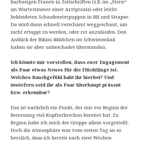
barbusigen Frauen in Zeitschriften (z.B. im „Stern“
im Wartezimmer einer Arztpraxis) oder leicht
bekleideten Schaufensterpuppen in BH und Strapse:
Da wird dann schnell verschämt weggeschaut, um
nicht ertappt zu werden, oder rot anzulaufen. Den
Anblick der Bikini-Mädchen im Schwimmbad
haben sie aber unbeschadet überstanden.
Ich k
önnte mir vorstellen,
dass
euer Engagement
als Paar etwas Neues für die Flüchtlinge
ist.
W
elches Bauchgefühl habt ihr hierbei? Und
i
nwiefern seid ihr als Paar überhaupt präsent
bzw. erkennbar?
Das ist natürlich ein Punkt, der mir vor Beginn der
Betreuung viel Kopfzerbrechen bereitet hat. Zu
Beginn habe ich mich der Gruppe allein vorgestellt.
Doch die Atmosphäre war vom ersten Tag an so
herzlich, dass ich bereits nach zwei Wochen