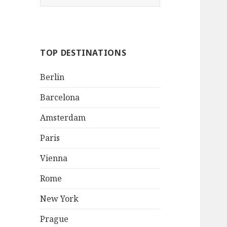
e
a
r
c
TOP DESTINATIONS
h
f
Berlin
o
r
Barcelona
:
Amsterdam
Paris
Vienna
Rome
New York
Prague