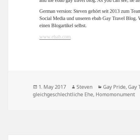
and the ebab gay travel blog. As you can see, he also
German version: Steven gehört seit 2013 zum Team
Social Media und unseren ebab Gay Travel Blog. Wi
einen Blogartikel selbst.
www.ebab.com
Posted
1. May 2017
Author
Steven
Categories
Gay Pride
,
Gay 
gleichgeschlechtliche Ehe
on
,
Homomonument