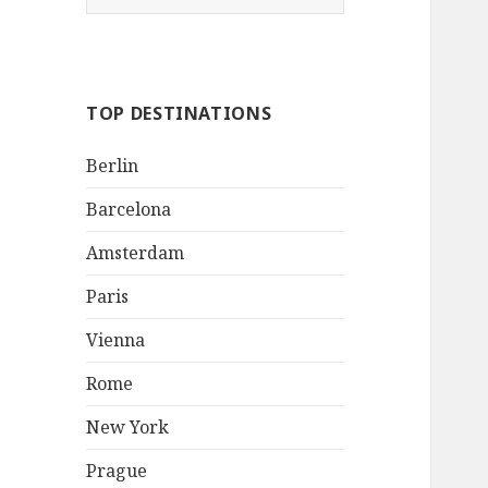
e
a
r
c
TOP DESTINATIONS
h
f
Berlin
o
r
Barcelona
:
Amsterdam
Paris
Vienna
Rome
New York
Prague