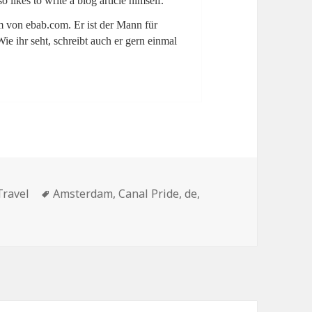
 likes to write a blog article himself.
 von ebab.com. Er ist der Mann für
e ihr seht, schreibt auch er gern einmal
Travel
Tags
Amsterdam
,
Canal Pride
,
de
,